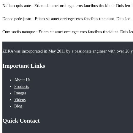
Nullam quis ante : Etiam sit amet orci eget eros faucibus tincidunt. Duis leo.
Donec pede justo : Etiam sit amet orci eget eros faucibus tincidunt. Duis leo.
Cum sociis natoque : Etiam sit amet orci eget eros faucibus tincidunt. Duis l
ZERA was incorporated in May 2011 by a passionate engineer with over 20 y
Important Links
About Us
Products
Images
Videos
Blog
Quick Contact