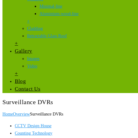
Minimal-line
Aluminium-wood-line
+
Cladding
Retractable Glass Roof
+
Gallery
Images
Video
+
Blog
Contact Us
Surveillance DVRs
Home
Overview
Surveillance DVRs
CCTV Design House
Counting Technology