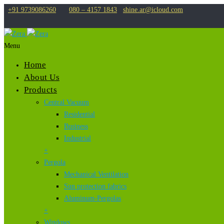
+91 9739086260
080 – 4157 1843
shine.ar@icloud.com
Menu
Home
About Us
Products
Central Vacuum
Residential
Business
Industrial
+
Pergola
Mechanical Ventilation
Sun protection fabrics
Aluminum-Pergolas
+
Windows