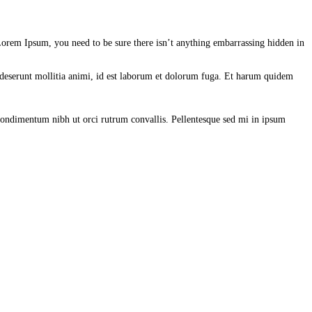
 Lorem Ipsum, you need to be sure there isn’t anything embarrassing hidden in
ia deserunt mollitia animi, id est laborum et dolorum fuga. Et harum quidem
 condimentum nibh ut orci rutrum convallis. Pellentesque sed mi in ipsum