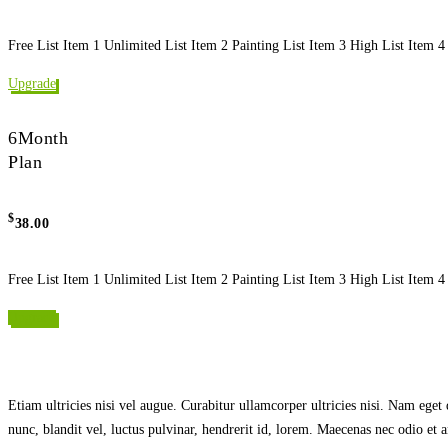
Free List Item 1 Unlimited List Item 2 Painting List Item 3 High List Item 4
Upgrade
6
Month
Plan
$
38.00
Free List Item 1 Unlimited List Item 2 Painting List Item 3 High List Item 4
Upgrade
Etiam ultricies nisi vel augue. Curabitur ullamcorper ultricies nisi. Nam e
nunc, blandit vel, luctus pulvinar, hendrerit id, lorem. Maecenas nec odio et 