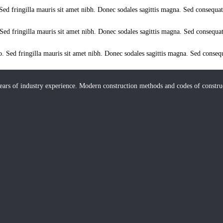
 Sed fringilla mauris sit amet nibh. Donec sodales sagittis magna. Sed consequa
 Sed fringilla mauris sit amet nibh. Donec sodales sagittis magna. Sed consequa
eo. Sed fringilla mauris sit amet nibh. Donec sodales sagittis magna. Sed conseq
ears of industry experience. Modern construction methods and codes of constr