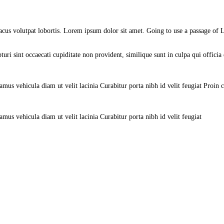
lacus volutpat lobortis. Lorem ipsum dolor sit amet. Going to use a passage of
pturi sint occaecati cupiditate non provident, similique sunt in culpa qui offic
mus vehicula diam ut velit lacinia Curabitur porta nibh id velit feugiat Proin
us vehicula diam ut velit lacinia Curabitur porta nibh id velit feugiat